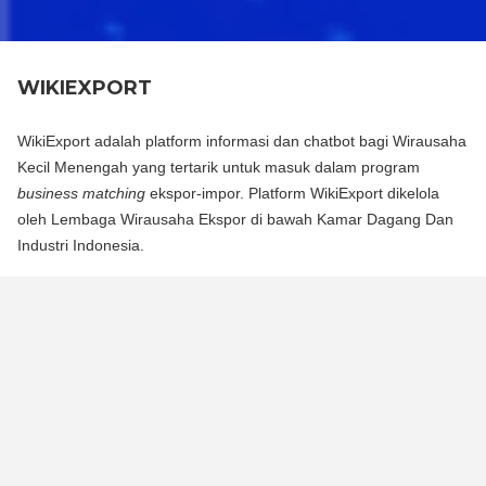
WIKIEXPORT
WikiExport adalah platform informasi dan chatbot bagi Wirausaha
Kecil Menengah yang tertarik untuk masuk dalam program
business matching
ekspor-impor. Platform WikiExport dikelola
oleh Lembaga Wirausaha Ekspor di bawah Kamar Dagang Dan
Industri Indonesia.
WikiExport adalah platform informasi dan chat bot bagi
Wirausaha Kecil Menengah yang tertarik untuk masuk dalam
program business matching ekspor-impor. Platform WikiExport
dikelola oleh Lembaga Wirausaha Ekspor di bawah Kamar
Dagang Dan Industri Indonesia.
WikiExport membantu membuka akses informasi dan
memberikan legitimasi layak ekspor bagi wirausaha.