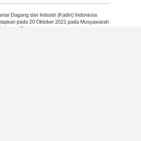
ar Dagang dan Industri (Kadin) Indonesia
tetapkan pada 20 Oktober 2021 pada Musyawarah
 Sulawesi Tenggara.
andemi dengan mencetuskan empat Pilar Kadin
atan, pemberdayaan ekonomi nasional dan
ompetensi, serta penguatan organisasi dan
k memperkuat peran Kadin Indonesia sebagai
ah, mikro, besar, dan industri
program yang dapat mendukung pemerintah
2045 dengan memaksimalkan peran aktif Kadin
, Kadin Indonesia juga berhasil memberikan
akat umum bahwa hanya terdapat satu Kadin di
a usaha dan payung asosiasi dunia usaha
ssional.