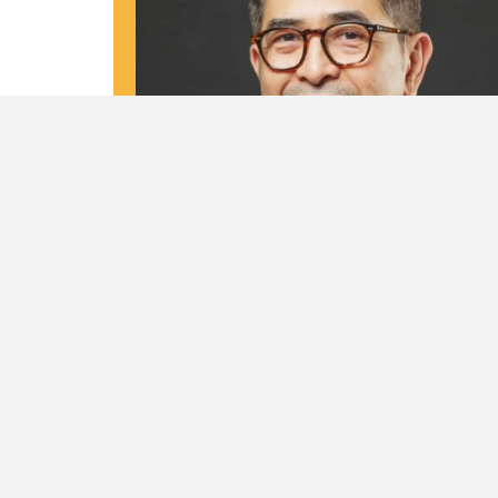
Biodata
Nama Lengkap
M. Arsjad Rasjid P.M
Tempat dan Tanggal Lahir