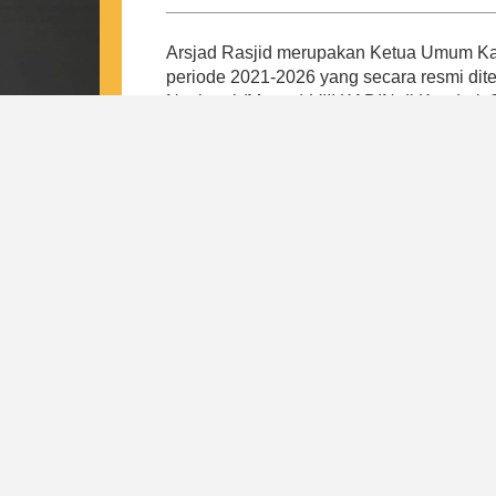
Arsjad Rasjid merupakan Ketua Umum Kam
periode 2021-2026 yang secara resmi di
Nasional (Munas) VIII KADIN di Kendari,
Arsjad merespon tantangan pada masa p
Indonesia, yaitu tulang punggung keseh
daerah, peningkatan kewirausahaan dan k
regulasi internal. Hal ini bertujuan untu
payung baik bagi pengusaha kecil, meneng
Dari 4 pilar tersebut, lahirlah program-
mewujudkan visi Indonesia Emas Tahun 
Indonesia. Di bawah kepemimpinan Arsjad
kepastian kepada pemerintah dan masyar
Indonesia sebagai induk organisasi duni
nasional yang resilient, mandiri, dan profe